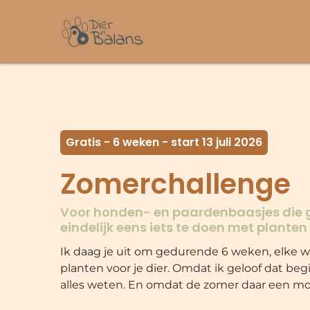
Gratis - 6 weken - start 13 juli 2026
Zomerchallenge
Voor honden- en paardenbaasjes die
eindelijk eens iets te doen met planten 
Ik daag je uit om gedurende 6 weken, elke 
planten voor je dier.
Omdat ik geloof dat begi
alles weten. En omdat de zomer daar een moo