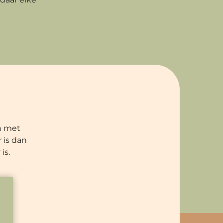
n met
 is dan
is.