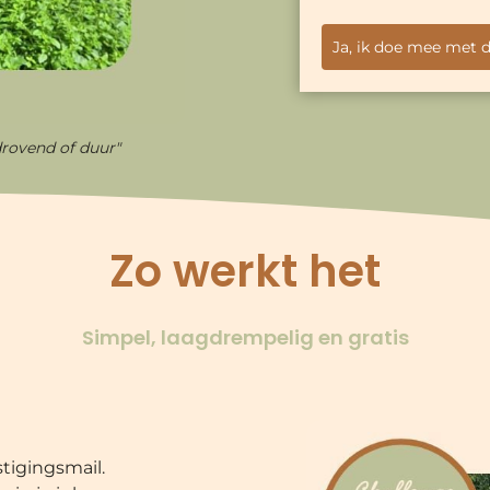
Ja, ik doe mee met 
drovend of duur"
Zo werkt het
Simpel, laagdrempelig en gratis
stigingsmail.