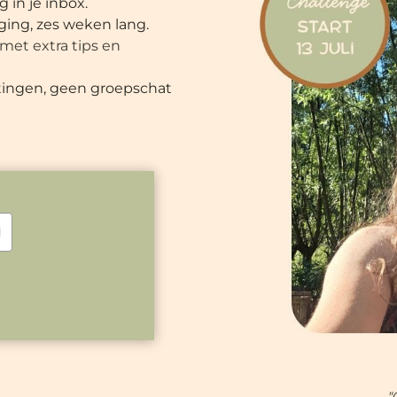
 in je inbox.
ing, zes weken lang.
met extra tips en
htingen, geen groepschat
"