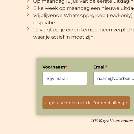
Op maandag 13 juli valt de eerste uitdaging
Elke week op maandag een nieuwe uitdag
Vrijblijvende
WhatsApp-groep (read-only) 
inspiratie.
Je volgt op je eigen tempo, geen verplic
waar je actief in moet zijn.
Voornaam
*
Email
*
Ja, ik doe mee met de Zomerchallenge
100% gratis en online