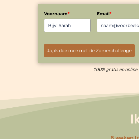
Voornaam
*
Email
*
Ja, ik doe mee met de Zomerchallenge
100% gratis en online
I
6 weken l