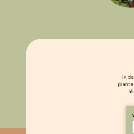
Ik d
planten
al