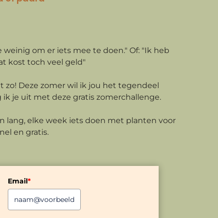
e weinig om er iets mee te doen." Of: "Ik heb
Dat kost toch veel geld"
t zo! Deze zomer wil ik jou het tegendeel
ik je uit met deze gratis zomerchallenge.
 lang, elke week iets doen met planten voor
nel en gratis.
Email
*