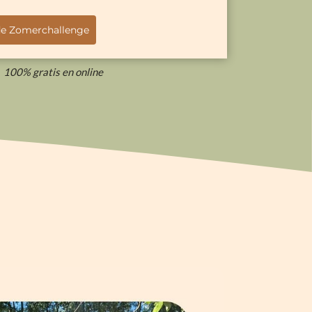
de Zomerchallenge
100% gratis en online