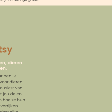
tsy
n, dieren
en.
ar ben ik
voor dieren.
housiast van
 jou delen.
 hoe ze hun
verrijken
daar elke