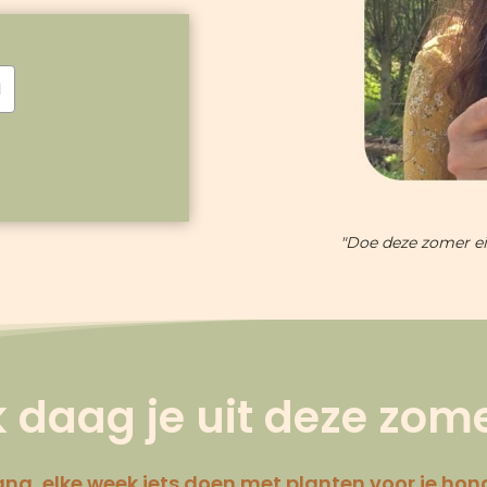
"Doe deze zomer ein
k daag je uit deze zom
ang, elke week iets doen met planten voor je hon