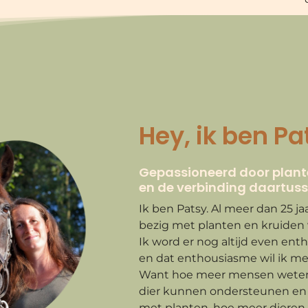
Hey, ik ben Pa
Gepassioneerd door plante
en de verbinding daartuss
Ik ben Patsy. Al meer dan 25 ja
bezig met planten en kruiden 
Ik word er nog altijd even ent
en dat enthousiasme wil ik met
Want hoe meer mensen weten
dier kunnen ondersteunen en 
met planten, hoe meer dieren 