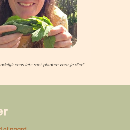
delijk eens iets met planten voor je dier"
er
d of paard