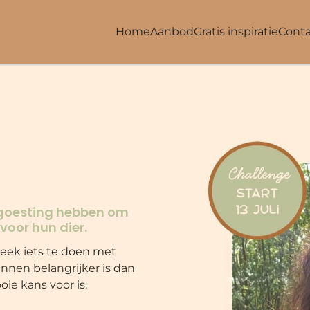
Home
Aanbod
Gratis inspiratie
Conta
 goesting hebben om
voor hun dier.
week iets te doen met
nnen belangrijker is dan
ie kans voor is.